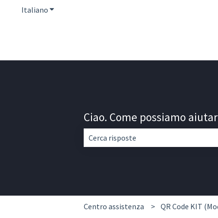
Italiano
Mostra sottomenu per le traduzioni
Ciao. Come possiamo aiutar
Non sono presenti suggerimenti perché
Centro assistenza
QR Code KIT (Mo