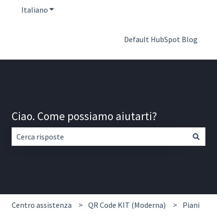
Italiano
Mostra sottomenu per le traduzioni
Default HubSpot Blog
Ciao. Come possiamo aiutarti?
Non sono presenti suggerimenti perché il campo di ricerca
Centro assistenza
QR Code KIT (Moderna)
Piani