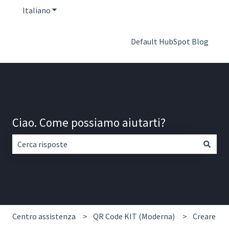
Italiano
Mostra sottomenu per le traduzioni
Default HubSpot Blog
Ciao. Come possiamo aiutarti?
Non sono presenti suggerimenti perché il campo di ricerca
Centro assistenza
QR Code KIT (Moderna)
Creare