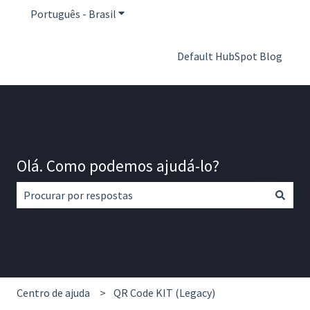
Português - Brasil
Mostrar submenu para traduções
Default HubSpot Blog
Olá. Como podemos ajudá-lo?
Não há sugestões porque o campo de pesquisa está em br
Centro de ajuda
QR Code KIT (Legacy)