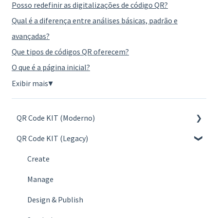
Posso redefinir as digitalizações de código QR?
Qual é a diferença entre análises básicas, padrão e
avançadas?
Que tipos de códigos QR oferecem?
O que é a página inicial?
Exibir mais
▼
QR Code KIT (Moderno)
QR Code KIT (Legacy)
Criar
Gerenciar
Create
Projetar e Publicar
Manage
Estatísticas
Design & Publish