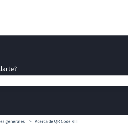
darte?
e búsqueda está vacío.
es generales
Acerca de QR Code KIT