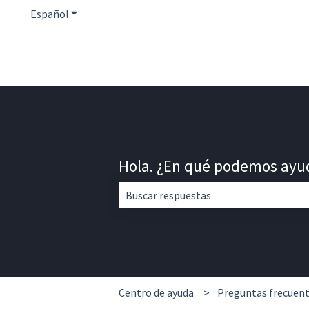
Español
Traducciones de Mostrar submenú de
Hola. ¿En qué podemos ayu
No hay sugerencias porque el campo d
Centro de ayuda
Preguntas frecuent