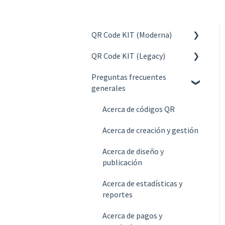
QR Code KIT (Moderna)
QR Code KIT (Legacy)
Crear
Preguntas frecuentes
Gestionar
Crear
generales
Diseñar y Publicar
Gestionar
Acerca de códigos QR
Estadísticas
Diseñar y Publicar
Acerca de creación y gestión
Cuenta
Estadísticas
Acerca de diseño y
Facturación
Cuenta
publicación
Planes
Facturación
Acerca de estadísticas y
reportes
Preguntas frecuentes
Planes
Acerca de pagos y
Preguntas frecuentes