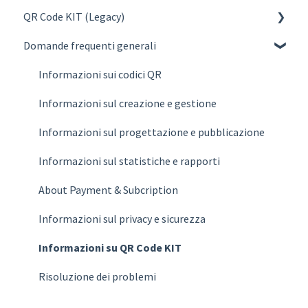
QR Code KIT (Legacy)
Creare
Domande frequenti generali
Gestionare
Create
Progettare e Pubblicare
Manage
Informazioni sui codici QR
Statistiche
Design & Publish
Informazioni sul creazione e gestione
Fatturazione
Statistics
Informazioni sul progettazione e pubblicazione
Piani
Account
Informazioni sul statistiche e rapporti
Domande frequenti
Billing
About Payment & Subcription
Plans
Informazioni sul privacy e sicurezza
Domande frequenti
Informazioni su QR Code KIT
Risoluzione dei problemi