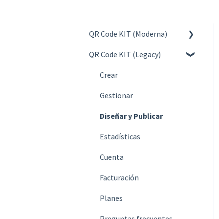
QR Code KIT (Moderna)
QR Code KIT (Legacy)
Crear
Gestionar
Crear
Diseñar y Publicar
Gestionar
Estadísticas
Diseñar y Publicar
Cuenta
Estadísticas
Facturación
Cuenta
Planes
Facturación
Preguntas frecuentes
Planes
Preguntas frecuentes