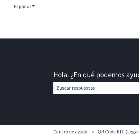
Español
Traducciones de Mostrar submenú de
Hola. ¿En qué podemos ayu
No hay sugerencias porque el campo d
Centro de ayuda
QR Code KIT (Legac