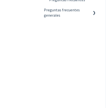
Preguntas frecuentes
generales
Acerca de códigos QR
Acerca de creación y gestión
Acerca de diseño y
publicación
Acerca de estadísticas y
reportes
Acerca de pagos y
suscripciones
Acerca de privacidad y
seguridad
Acerca de QR Code KIT