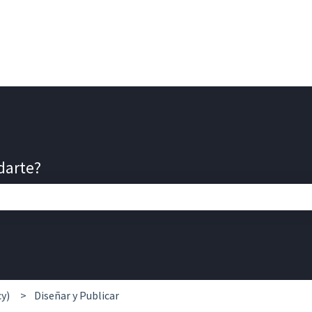
darte?
e búsqueda está vacío.
y)
Diseñar y Publicar