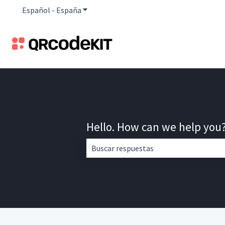
Español - España
Traducciones de Mostrar submenú de
Hello. How can we help you
No hay sugerencias porque el campo d