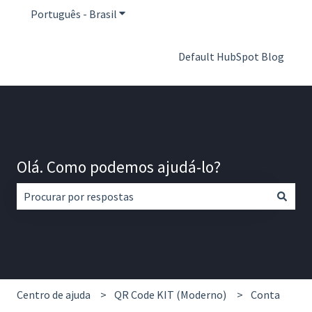
Português - Brasil
Mostrar submenu para traduções
Default HubSpot Blog
Olá. Como podemos ajudá-lo?
Não há sugestões porque o campo de pesquisa está em br
Centro de ajuda
QR Code KIT (Moderno)
Conta