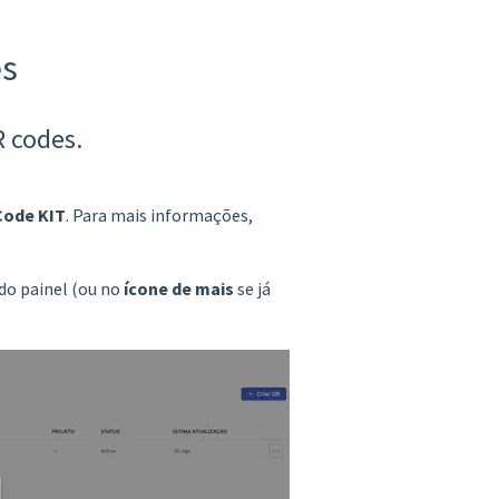
es
R codes.
Code KIT
. Para mais informações,
do painel (ou no
ícone de mais
se já