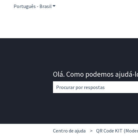
Português - Brasil
Mostrar submenu para traduções
Olá. Como podemos ajudá-l
Não há sugestões porque o campo de 
Centro de ajuda
QR Code KIT (Mode