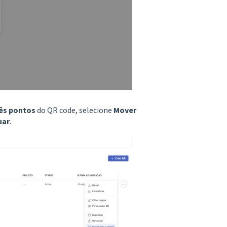
ês pontos
do QR code, selecione
Mover
uar
.