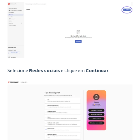
Selecione
Redes sociais
e clique em
Continuar
.