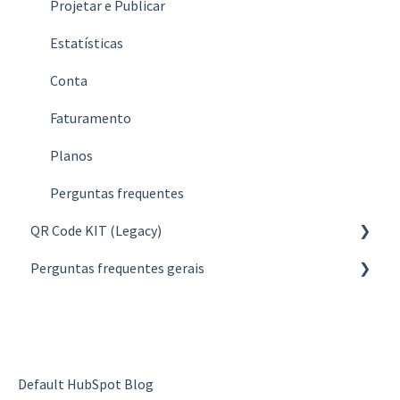
Projetar e Publicar
Estatísticas
Conta
Faturamento
Planos
Perguntas frequentes
QR Code KIT (Legacy)
Perguntas frequentes gerais
Create
Manage
Sobre códigos QR
Design & Publish
Sobre a criação e gerenciamento
Statistics
Sobre o design e publicação
Default HubSpot Blog