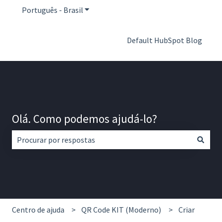
Português - Brasil
Mostrar submenu para traduções
Default HubSpot Blog
Olá. Como podemos ajudá-lo?
Não há sugestões porque o campo de pesquisa está em br
Centro de ajuda
QR Code KIT (Moderno)
Criar