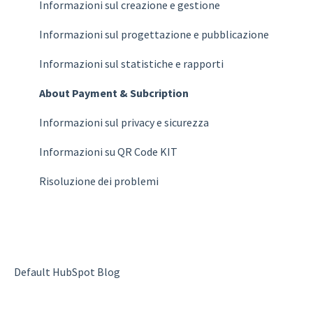
Statistiche
Design & Publish
Informazioni sul creazione e gestione
Fatturazione
Statistics
Informazioni sul progettazione e pubblicazione
Piani
Account
Informazioni sul statistiche e rapporti
Domande frequenti
Billing
About Payment & Subcription
Plans
Informazioni sul privacy e sicurezza
Domande frequenti
Informazioni su QR Code KIT
Risoluzione dei problemi
Default HubSpot Blog