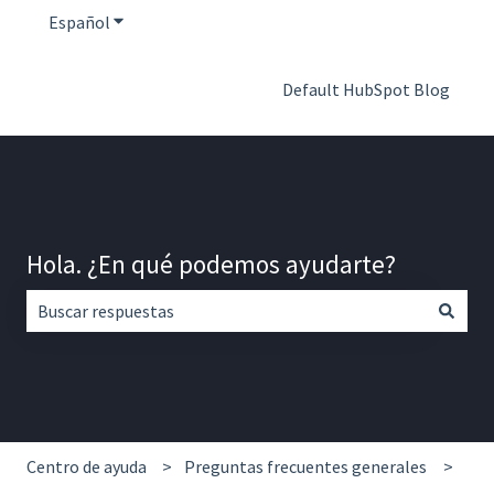
Español
Traducciones de Mostrar submenú de
Default HubSpot Blog
Hola. ¿En qué podemos ayudarte?
No hay sugerencias porque el campo de búsqueda está vac
Centro de ayuda
Preguntas frecuentes generales