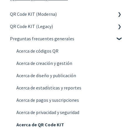
QR Code KIT (Moderna)
QR Code KIT (Legacy)
Crear
Preguntas frecuentes generales
Gestionar
Crear
Diseñar y Publicar
Gestionar
Acerca de códigos QR
Estadísticas
Diseñar y Publicar
Acerca de creación y gestión
Cuenta
Estadísticas
Acerca de diseño y publicación
Facturación
Cuenta
Acerca de estadísticas y reportes
Planes
Facturación
Acerca de pagos y suscripciones
Preguntas frecuentes
Planes
Acerca de privacidad y seguridad
Preguntas frecuentes
Acerca de QR Code KIT