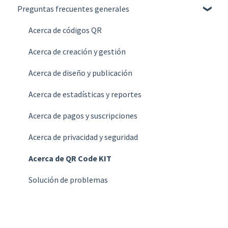
Preguntas frecuentes generales
Gestionar
Crear
Diseñar y Publicar
Gestionar
Acerca de códigos QR
Estadísticas
Diseñar y Publicar
Acerca de creación y gestión
Cuenta
Estadísticas
Acerca de diseño y publicación
Facturación
Cuenta
Acerca de estadísticas y reportes
Planes
Facturación
Acerca de pagos y suscripciones
Preguntas frecuentes
Planes
Acerca de privacidad y seguridad
Preguntas frecuentes
Acerca de QR Code KIT
Solución de problemas