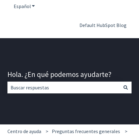
Español
Traducciones de Mostrar submenú de
Default HubSpot Blog
Hola. ¿En qué podemos ayudarte?
No hay sugerencias porque el campo de búsqueda está vac
Centro de ayuda
Preguntas frecuentes generales